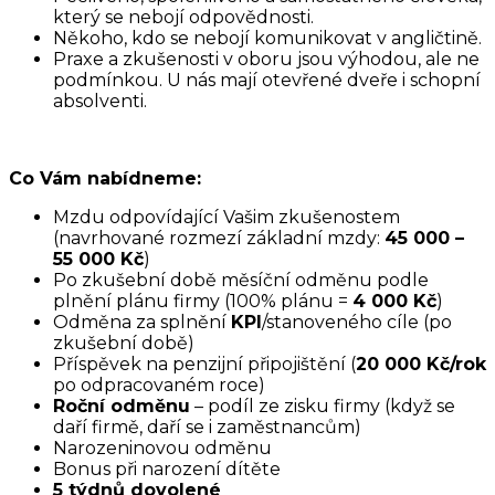
který se nebojí odpovědnosti.
Někoho, kdo se nebojí komunikovat v angličtině.
Praxe a zkušenosti v oboru jsou výhodou, ale ne
podmínkou. U nás mají otevřené dveře i schopní
absolventi.
Co Vám nabídneme:
Mzdu odpovídající Vašim zkušenostem
(navrhované rozmezí základní mzdy:
45 000 –
55 000 Kč
)
Po zkušební době měsíční odměnu podle
plnění plánu firmy (100% plánu =
4 000 Kč
)
Odměna za splnění
KPI
/stanoveného cíle (po
zkušební době)
Příspěvek na penzijní připojištění (
20 000 Kč/rok
po odpracovaném roce)
Roční odměnu
– podíl ze zisku firmy (když se
daří firmě, daří se i zaměstnancům)
Narozeninovou odměnu
Bonus při narození dítěte
5 týdnů dovolené