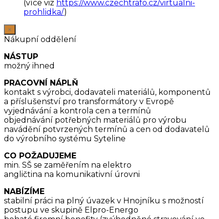
(více viz
https://www.czechtrafo.cz/virtualni-
prohlidka/
)
×
Nákupní oddělení
NÁSTUP
možný ihned
PRACOVNÍ NÁPLŇ
kontakt s výrobci, dodavateli materiálů, komponentů
a příslušenství pro transformátory v Evropě
vyjednávání a kontrola cen a termínů
objednávání potřebných materiálů pro výrobu
navádění potvrzených termínů a cen od dodavatelů
do výrobního systému Syteline
CO POŽADUJEME
min. SŠ se zaměřením na elektro
angličtina na komunikativní úrovni
NABÍZÍME
stabilní práci na plný úvazek v Hnojníku s možností
postupu ve skupině Elpro-Energo