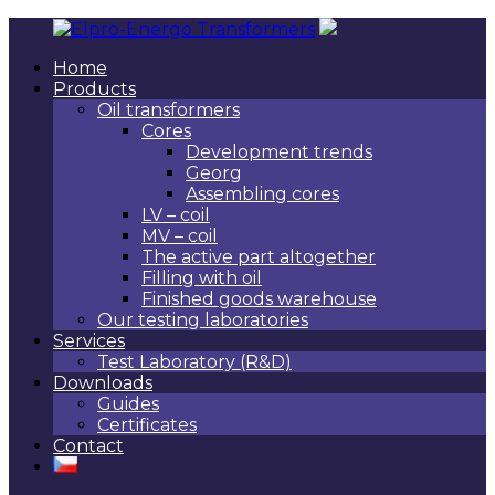
Skip
to
Home
content
Elpro-
Manufacturer
Products
Energo
of
Oil transformers
Transformers
top
Cores
Czech
Development trends
transformers.
Georg
Assembling cores
LV – coil
MV – coil
The active part altogether
Filling with oil
Finished goods warehouse
Our testing laboratories
Services
Test Laboratory (R&D)
Downloads
Guides
Certificates
Contact