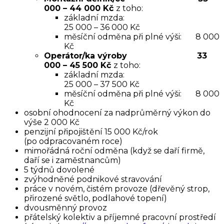
000 – 44 000 Kč
z toho:
základní mzda:
25 000 – 36 000 Kč
měsíční odměna při plné výši: 8 000
Kč
Operátor/ka výroby 33
000 – 45 500 Kč
z toho:
základní mzda:
25 000 – 37 500 Kč
měsíční odměna při plné výši: 8 000
Kč
osobní ohodnocení za nadprůměrný výkon do
výše 2 000 Kč
penzijní připojištění 15 000 Kč/rok
(po odpracovaném roce)
mimořádná roční odměna (když se daří firmě,
daří se i zaměstnancům)
5 týdnů dovolené
zvýhodněné podnikové stravování
práce v novém, čistém provoze (dřevěný strop,
přirozené světlo, podlahové topení)
dvousměnný provoz
přátelský kolektiv a příjemné pracovní prostředí