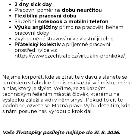
2 dny sick day
Pracovní poměr na
dobu neurčitou
Flexibilní pracovní dobu
Služební
notebook a mobilní telefon
Výuku angličtiny
přímo na pracovišti během
pracovní doby
Zvýhodněné stravování ve vlastní jídelně
Přátelský kolektiv
a příjemné pracovní
prostředí (více viz
https://www.czechtrafo.cz/virtualni-prohlidka/)
Nejsme korporát, kde se ztratíte v davu a stanete se
jen číslem v tabulce. U nás má každý své místo, jméno
a hlas, který je slyšet. Věříme, že za každým
technickým řešením má stát člověk, kterému na
výsledku záleží a vidí v něm smysl. Pokud to cítíte
podobně, ozvěte se. Možná právě Vy budete tím, kdo
s námi posune naši výrobu o krok dál.
Vaše životopisy posílejte nejlépe do 31. 8. 2026.