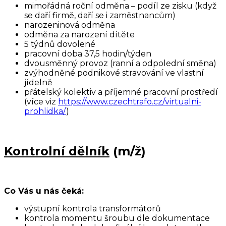
mimořádná roční odměna – podíl ze zisku (když
se daří firmě, daří se i zaměstnancům)
narozeninová odměna
odměna za narození dítěte
5 týdnů dovolené
pracovní doba 37,5 hodin/týden
dvousměnný provoz (ranní a odpolední směna)
zvýhodněné podnikové stravování ve vlastní
jídelně
přátelský kolektiv a příjemné pracovní prostředí
(více viz
https://www.czechtrafo.cz/virtualni-
prohlidka/
)
Kontrolní dělník
(m/ž)
Co Vás u nás čeká:
výstupní kontrola transformátorů
kontrola momentu šroubu dle dokumentace