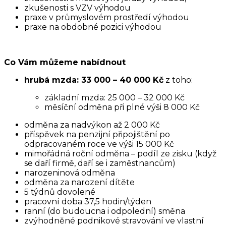
zkušenosti s VZV výhodou
praxe v průmyslovém prostředí výhodou
praxe na obdobné pozici výhodou
Co Vám můžeme nabídnout
hrubá mzda: 33 000 – 40 000 Kč
z toho:
základní mzda: 25 000 – 32 000 Kč
měsíční odměna při plné výši 8 000 Kč
odměna za nadvýkon až 2 000 Kč
příspěvek na penzijní připojištění po
odpracovaném roce ve výši 15 000 Kč
mimořádná roční odměna – podíl ze zisku (když
se daří firmě, daří se i zaměstnancům)
narozeninová odměna
odměna za narození dítěte
5 týdnů dovolené
pracovní doba 37,5 hodin/týden
ranní (do budoucna i odpolední) směna
zvýhodněné podnikové stravování ve vlastní