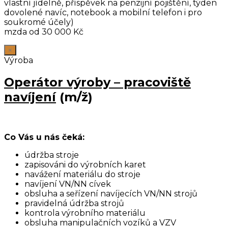
vlastní jídelně, příspěvek na penzijní pojištění, týden
dovolené navíc, notebook a mobilní telefon i pro
soukromé účely)
mzda od 30 000 Kč
×
Výroba
Operátor výroby – pracoviště
navíjení
(m/ž)
Co Vás u nás čeká:
údržba stroje
zapisováni do výrobních karet
navážení materiálu do stroje
navíjení VN/NN cívek
obsluha a seřízení navíjecích VN/NN strojů
pravidelná údržba strojů
kontrola výrobního materiálu
obsluha manipulačních vozíků a VZV