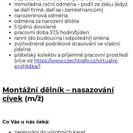
mimořádná roční odměna – podíl ze zisku (když
se daří firmě, daří se i zaměstnancům)
narozeninová odměna
odměna za narození dítěte
5 týdnů dovolené
pracovní doba 37,5 hodin/týden
ranní (do budoucna i odpolední) směna
zvýhodněné podnikové stravování ve vlastní
jídelně
přátelský kolektiv a příjemné pracovní prostředí
(více viz
https://www.czechtrafo.cz/virtualni-
prohlidka/
)
Montážní dělník – nasazování
cívek
(m/ž)
Co Vás u nás čeká:
zapisování do výrobních karet