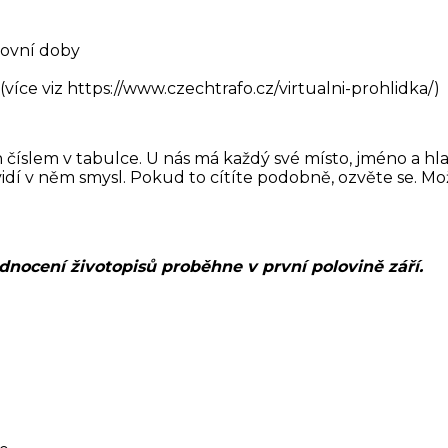
covní doby
více viz https://www.czechtrafo.cz/virtualni-prohlidka/)
n číslem v tabulce. U nás má každý své místo, jméno a hla
vidí v něm smysl. Pokud to cítíte podobně, ozvěte se. M
odnocení životopisů proběhne v první polovině září.