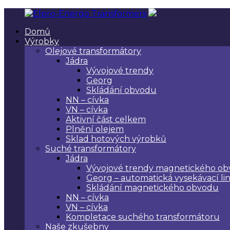
Přeskočit
na
Domů
obsah
Elpro-
Výrobce
Výrobky
Energo
špičkových
Olejové transformátory
Transformers
českých
Jádra
transformátorů.
Vývojové trendy
Georg
Skládání obvodu
NN – cívka
VN – cívka
Aktivní část celkem
Plnění olejem
Sklad hotových výrobků
Suché transformátory
Jádra
Vývojové trendy magnetického o
Georg – automatická vysekávací li
Skládání magnetického obvodu
NN – cívka
VN – cívka
Kompletace suchého transformátoru
Naše zkušebny