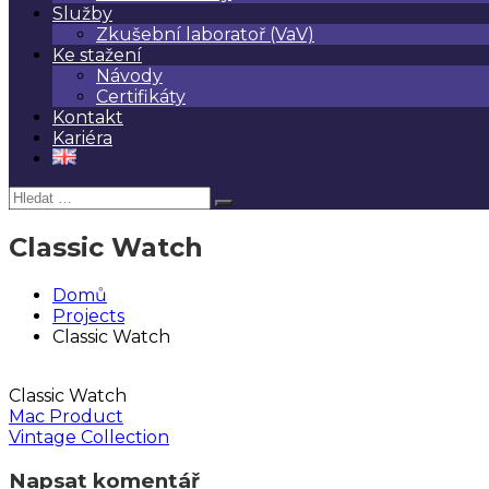
Služby
Zkušební laboratoř (VaV)
Ke stažení
Návody
Certifikáty
Kontakt
Kariéra
Hledat:
Hledat
Classic Watch
Domů
Projects
Classic Watch
Classic Watch
Navigace
Mac Product
Vintage Collection
pro
Napsat komentář
příspěvek