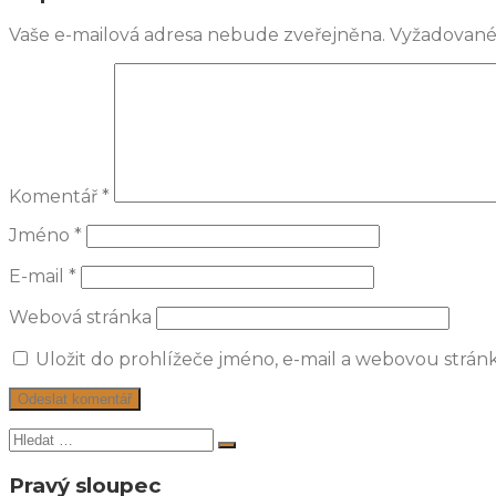
Vaše e-mailová adresa nebude zveřejněna.
Vyžadované
Komentář
*
Jméno
*
E-mail
*
Webová stránka
Uložit do prohlížeče jméno, e-mail a webovou strá
Hledat:
Hledat
Pravý sloupec