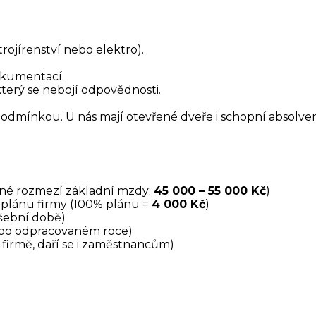
ojírenství nebo elektro).
okumentací.
terý se nebojí odpovědnosti.
podmínkou. U nás mají otevřené dveře i schopní absolven
né rozmezí základní mzdy:
45 000 – 55 000 Kč
)
plánu firmy (100% plánu =
4 000 Kč
)
ušební době)
po odpracovaném roce)
í firmě, daří se i zaměstnancům)