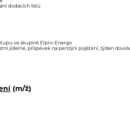
ne
ání dodacích listů
ostupu ve skupině Elpro-Energo
tní jídelně, příspěvek na penzijní pojištění, týden dovo
ení
(m/ž)