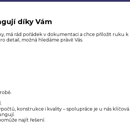
ngují díky Vám
y, má rád pořádek v dokumentaci a chce přiložit ruku k d
pro detail, možná hledáme právě Vás.
robě.
.
tů, konstrukce i kvality – spolupráce je u nás klíčová.
ungují.
pomůže najít řešení.