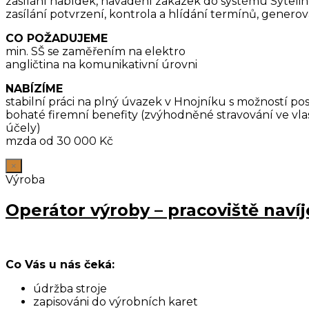
zasílání nabídek, navádění zakázek do systému Syteli
zasílání potvrzení, kontrola a hlídání termínů, generov
CO POŽADUJEME
min. SŠ se zaměřením na elektro
angličtina na komunikativní úrovni
NABÍZÍME
stabilní práci na plný úvazek v Hnojníku s možností p
bohaté firemní benefity (zvýhodněné stravování ve vlas
účely)
mzda od 30 000 Kč
×
Výroba
Operátor výroby – pracoviště navíj
Co Vás u nás čeká:
údržba stroje
zapisováni do výrobních karet