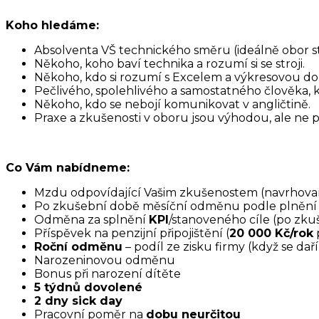
Koho hledáme:
Absolventa VŠ technického směru (ideálně obor str
Někoho, koho baví technika a rozumí si se stroji.
Někoho, kdo si rozumí s Excelem a výkresovou d
Pečlivého, spolehlivého a samostatného člověka, k
Někoho, kdo se nebojí komunikovat v angličtině.
Praxe a zkušenosti v oboru jsou výhodou, ale ne 
Co Vám nabídneme:
Mzdu odpovídající Vašim zkušenostem (navrhova
Po zkušební době měsíční odměnu podle plnění 
Odměna za splnění
KPI
/stanoveného cíle (po zk
Příspěvek na penzijní připojištění (
20 000 Kč/rok
Roční odměnu
– podíl ze zisku firmy (když se dař
Narozeninovou odměnu
Bonus při narození dítěte
5 týdnů dovolené
2 dny sick day
Pracovní poměr na
dobu neurčitou