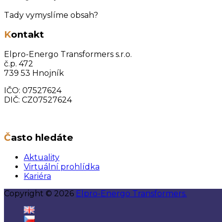
Tady vymyslíme obsah?
Kontakt
Elpro-Energo Transformers s.r.o.
č.p. 472
739 53 Hnojník
IČO: 07527624
DIČ: CZ07527624
Často hledáte
Aktuality
Virtuální prohlídka
Kariéra
Copyright © 2026
Elpro-Energo Transformers.