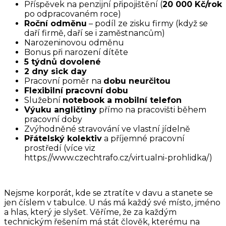
Příspěvek na penzijní připojištění (
20 000 Kč/rok
po odpracovaném roce)
Roční odměnu
– podíl ze zisku firmy (když se
daří firmě, daří se i zaměstnancům)
Narozeninovou odměnu
Bonus při narození dítěte
5 týdnů dovolené
2 dny sick day
Pracovní poměr na
dobu neurčitou
Flexibilní pracovní dobu
Služební
notebook a mobilní telefon
Výuku angličtiny
přímo na pracovišti během
pracovní doby
Zvýhodněné stravování ve vlastní jídelně
Přátelský kolektiv
a příjemné pracovní
prostředí (více viz
https://www.czechtrafo.cz/virtualni-prohlidka/)
Nejsme korporát, kde se ztratíte v davu a stanete se
jen číslem v tabulce. U nás má každý své místo, jméno
a hlas, který je slyšet. Věříme, že za každým
technickým řešením má stát člověk, kterému na