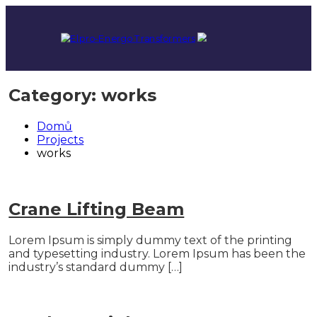
Přeskočit
na
obsah
Výrobce
Elpro-
špičkových
Category:
works
českých
Energo
transformátorů.
Transformers
Domů
Projects
works
Crane Lifting Beam
Lorem Ipsum is simply dummy text of the printing
and typesetting industry. Lorem Ipsum has been the
industry’s standard dummy […]