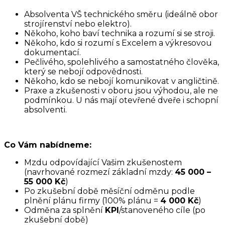
Absolventa VŠ technického směru (ideálně obor
strojírenství nebo elektro).
Někoho, koho baví technika a rozumí si se stroji.
Někoho, kdo si rozumí s Excelem a výkresovou
dokumentací.
Pečlivého, spolehlivého a samostatného člověka,
který se nebojí odpovědnosti.
Někoho, kdo se nebojí komunikovat v angličtině.
Praxe a zkušenosti v oboru jsou výhodou, ale ne
podmínkou. U nás mají otevřené dveře i schopní
absolventi.
Co Vám nabídneme:
Mzdu odpovídající Vašim zkušenostem
(navrhované rozmezí základní mzdy:
45 000 –
55 000 Kč
)
Po zkušební době měsíční odměnu podle
plnění plánu firmy (100% plánu =
4 000 Kč
)
Odměna za splnění
KPI
/stanoveného cíle (po
zkušební době)