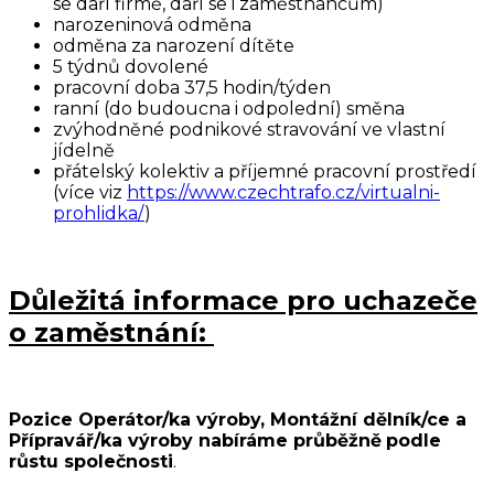
se daří firmě, daří se i zaměstnancům)
narozeninová odměna
odměna za narození dítěte
5 týdnů dovolené
pracovní doba 37,5 hodin/týden
ranní (do budoucna i odpolední) směna
zvýhodněné podnikové stravování ve vlastní
jídelně
přátelský kolektiv a příjemné pracovní prostředí
(více viz
https://www.czechtrafo.cz/virtualni-
prohlidka/
)
Důležitá informace pro uchazeče
o zaměstnání:
Pozice Operátor/ka výroby, Montážní dělník/ce a
Přípravář/ka výroby nabíráme průběžně
podle
růstu společnosti
.