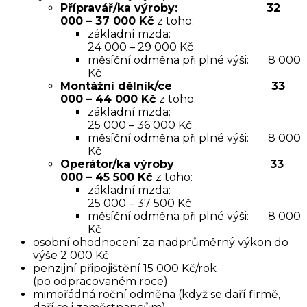
Přípravář/ka výroby: 32
000 – 37 000 Kč
z toho:
základní mzda:
24 000 – 29 000 Kč
měsíční odměna při plné výši: 8 000
Kč
Montážní dělník/ce 33
000 – 44 000 Kč
z toho:
základní mzda:
25 000 – 36 000 Kč
měsíční odměna při plné výši: 8 000
Kč
Operátor/ka výroby 33
000 – 45 500 Kč
z toho:
základní mzda:
25 000 – 37 500 Kč
měsíční odměna při plné výši: 8 000
Kč
osobní ohodnocení za nadprůměrný výkon do
výše 2 000 Kč
penzijní připojištění 15 000 Kč/rok
(po odpracovaném roce)
mimořádná roční odměna (když se daří firmě,