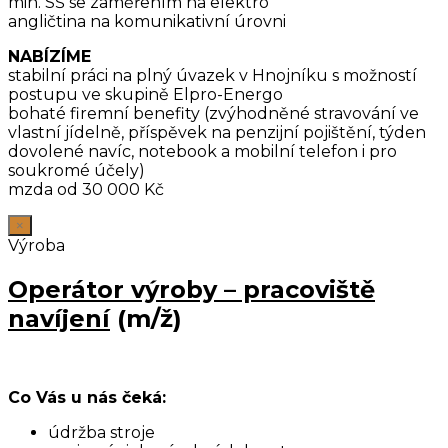
min. SŠ se zaměřením na elektro
angličtina na komunikativní úrovni
NABÍZÍME
stabilní práci na plný úvazek v Hnojníku s možností
postupu ve skupině Elpro-Energo
bohaté firemní benefity (zvýhodněné stravování ve
vlastní jídelně, příspěvek na penzijní pojištění, týden
dovolené navíc, notebook a mobilní telefon i pro
soukromé účely)
mzda od 30 000 Kč
×
Výroba
Operátor výroby – pracoviště
navíjení
(m/ž)
Co Vás u nás čeká:
údržba stroje