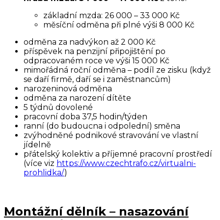
základní mzda: 26 000 – 33 000 Kč
měsíční odměna při plné výši 8 000 Kč
odměna za nadvýkon až 2 000 Kč
příspěvek na penzijní připojištění po
odpracovaném roce ve výši 15 000 Kč
mimořádná roční odměna – podíl ze zisku (když
se daří firmě, daří se i zaměstnancům)
narozeninová odměna
odměna za narození dítěte
5 týdnů dovolené
pracovní doba 37,5 hodin/týden
ranní (do budoucna i odpolední) směna
zvýhodněné podnikové stravování ve vlastní
jídelně
přátelský kolektiv a příjemné pracovní prostředí
(více viz
https://www.czechtrafo.cz/virtualni-
prohlidka/
)
Montážní dělník – nasazování