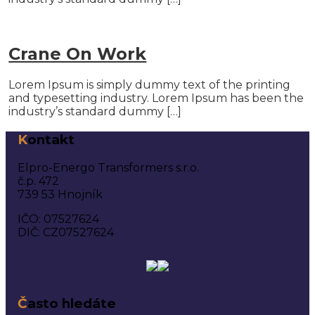
Crane On Work
Lorem Ipsum is simply dummy text of the printing
and typesetting industry. Lorem Ipsum has been the
industry’s standard dummy […]
Kontakt
Elpro-Energo Transformers s.r.o.
č.p. 472
739 53 Hnojník
IČO: 07527624
DIČ: CZ07527624
Často hledáte