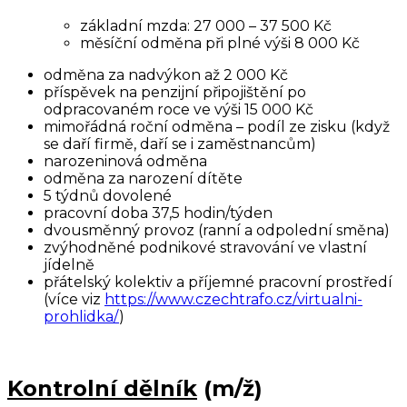
základní mzda: 27 000 – 37 500 Kč
měsíční odměna při plné výši 8 000 Kč
odměna za nadvýkon až 2 000 Kč
příspěvek na penzijní připojištění po
odpracovaném roce ve výši 15 000 Kč
mimořádná roční odměna – podíl ze zisku (když
se daří firmě, daří se i zaměstnancům)
narozeninová odměna
odměna za narození dítěte
5 týdnů dovolené
pracovní doba 37,5 hodin/týden
dvousměnný provoz (ranní a odpolední směna)
zvýhodněné podnikové stravování ve vlastní
jídelně
přátelský kolektiv a příjemné pracovní prostředí
(více viz
https://www.czechtrafo.cz/virtualni-
prohlidka/
)
Kontrolní dělník
(m/ž)