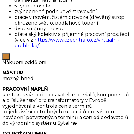
daří se i zaměstnancům)
5 týdnů dovolené
zvýhodněné podnikové stravování
práce v novém, čistém provoze (dřevěný strop,
přirozené světlo, podlahové topení)
dvousměnný provoz
přátelský kolektiv a příjemné pracovní prostředí
(více viz
https://www.czechtrafo.cz/virtualni-
prohlidka/
)
×
Nákupní oddělení
NÁSTUP
možný ihned
PRACOVNÍ NÁPLŇ
kontakt s výrobci, dodavateli materiálů, komponentů
a příslušenství pro transformátory v Evropě
vyjednávání a kontrola cen a termínů
objednávání potřebných materiálů pro výrobu
navádění potvrzených termínů a cen od dodavatelů
do výrobního systému Syteline
CO POŽADUJEME